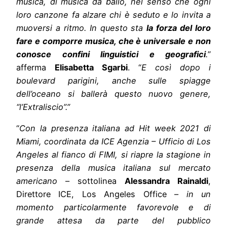
musica, di musica da ballo, nel senso che ogni
loro canzone fa alzare chi è seduto e lo invita a
muoversi a ritmo. In questo sta
la forza del loro
fare e comporre musica, che è universale e non
conosce confini linguistici e geografici
.
”
afferma
Elisabetta Sgarbi
. “
E così dopo i
boulevard parigini, anche sulle spiagge
dell’oceano si ballerà questo nuovo genere,
“l’Extraliscio”.”
“
Con la presenza italiana ad Hit week 2021 di
Miami, coordinata da ICE Agenzia – Ufficio di Los
Angeles al fianco di FIMI, si riapre la stagione in
presenza della musica italiana sul mercato
americano
– sottolinea
Alessandra Rainaldi
,
Direttore ICE, Los Angeles Office –
in un
momento particolarmente favorevole e di
grande attesa da parte del pubblico