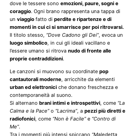
dove le tessere sono
emozioni, paure, sogni e
coraggio
. Ogni brano rappresenta una tappa di
un
viaggio
fatto di
perdite e ripartenze e di
momenti in cui ci si smarrisce per poi ritrovarsi.
Il titolo stesso,
“Dove Cadono gli Dei”
, evoca un
luogo simbolico
, in cui gli ideali vacillano e
l’essere umano si ritrova
nudo di fronte alle
proprie contraddizioni
.
Le canzoni si muovono su coordinate
pop
cantautorali moderne
, arricchite da elementi
urban ed elettronici
che donano freschezza e
contemporaneità al suono.
Si alternano
brani intimi e introspettivi
, come
“La
Calma e la Pace”
o
“Lacrima”
, a
pezzi più diretti e
radiofonici
, come
“Non è Facile”
e
“Contro di
Me”
.
Tra i momenti più intensi spiccano
“Maledetta