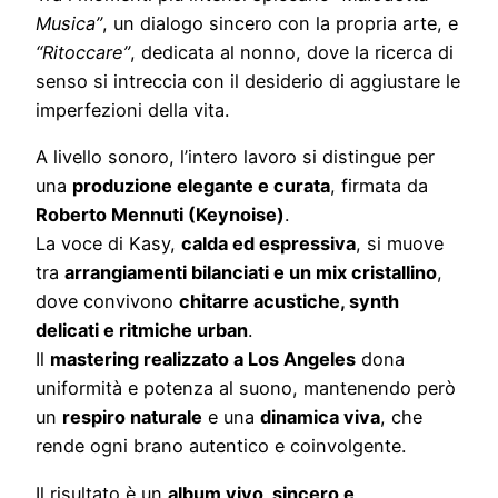
Musica”
, un dialogo sincero con la propria arte, e
“Ritoccare”
, dedicata al nonno, dove la ricerca di
senso si intreccia con il desiderio di aggiustare le
imperfezioni della vita.
A livello sonoro, l’intero lavoro si distingue per
una
produzione elegante e curata
, firmata da
Roberto Mennuti (Keynoise)
.
La voce di Kasy,
calda ed espressiva
, si muove
tra
arrangiamenti bilanciati e un mix cristallino
,
dove convivono
chitarre acustiche, synth
delicati e ritmiche urban
.
Il
mastering realizzato a Los Angeles
dona
uniformità e potenza al suono, mantenendo però
un
respiro naturale
e una
dinamica viva
, che
rende ogni brano autentico e coinvolgente.
Il risultato è un
album vivo, sincero e