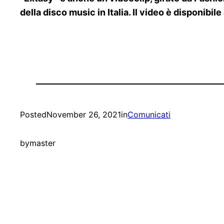
della disco music in Italia. Il video è disponibile
Posted
November 26, 2021
in
Comunicati
by
master