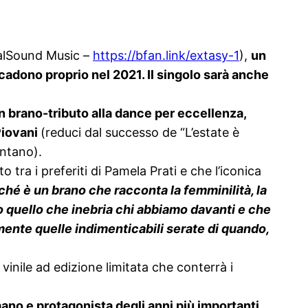
alSound Music –
https://bfan.link/extasy-1
),
un
 cadono proprio nel 2021. Il singolo sarà anche
n brano-tributo alla dance per eccellenza,
Piovani
(reduci dal successo de “L’estate è
entano).
 tra i preferiti di Pamela Prati e che l’iconica
hé è un brano che racconta la femminilità, la
o quello che inebria chi abbiamo davanti e che
 mente quelle indimenticabili serate di quando,
inile ad edizione limitata che conterrà i
mano e protagonista degli anni più importanti