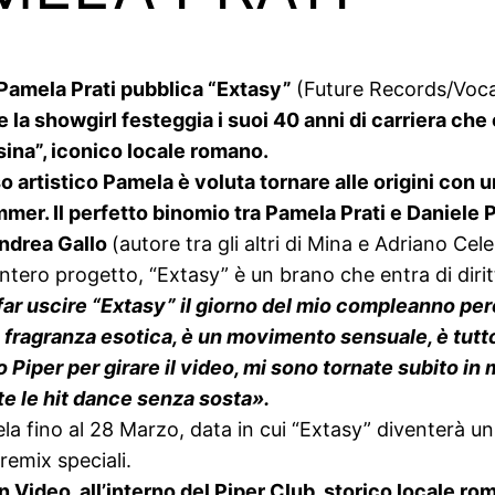
Pamela Prati pubblica “Extasy”
(Future Records/Voc
 la showgirl festeggia i suoi 40 anni di carriera che
ina”, iconico locale romano.
 artistico Pamela è voluta tornare alle origini con u
mmer. Il perfetto binomio tra Pamela Prati e Daniele 
Andrea Gallo
(autore tra gli altri di Mina e Adriano Cel
ntero progetto, “Extasy” è un brano che entra di diritto
ar uscire “Extasy” il giorno del mio compleanno perc
a fragranza esotica, è un movimento sensuale, è tutt
Piper per girare il video, mi sono tornate subito in
te le hit dance senza sosta».
 fino al 28 Marzo, data in cui “Extasy” diventerà un v
remix speciali.
 Video, all’interno del Piper Club, storico locale ro