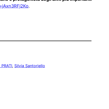
=jAxn3RFj2Ko
.
 PRATI
, 
Silvia Santoriello