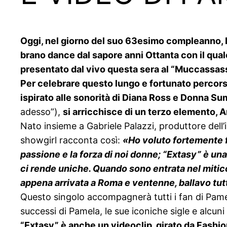
Oggi, nel giorno del suo 63esimo compleanno, 
brano dance dal sapore anni Ottanta con il quale
presentato dal vivo questa sera al “Muccassass
Per celebrare questo lungo e fortunato percorso
ispirato alle sonorità di Diana Ross e Donna Su
adesso”),
si arricchisce di un terzo elemento, 
Nato insieme a Gabriele Palazzi, produttore dell’i
showgirl racconta così:
«Ho voluto fortemente f
passione e la forza di noi donne; “Extasy” è un
ci rende uniche. Quando sono entrata nel mitico 
appena arrivata a Roma e ventenne, ballavo tut
Questo singolo accompagnerà tutti i fan di Pamela
successi di Pamela, le sue iconiche sigle e alcuni 
“Extasy” è anche un videoclip, girato da Fashion