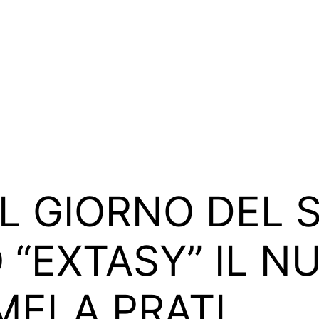
L GIORNO DEL 
“EXTASY” IL N
AMELA PRATI