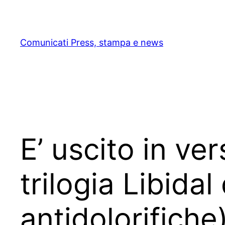
Skip
to
content
Comunicati Press, stampa e news
E’ uscito in ver
trilogia Libida
antidolorifiche)