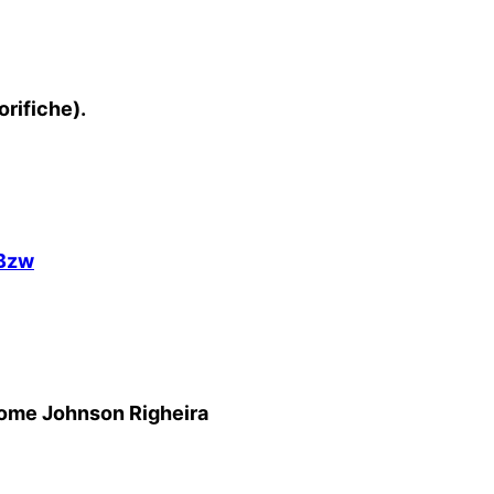
orifiche).
WBzw
 come Johnson Righeira