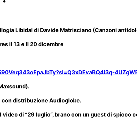
trilogia Libidal di Davide Matrisciano (Canzoni antidol
res il 13 e il 20 dicembre
06mg590Veq343oEpaJbTy?si=Q3xDEvaBQ4i3q-4UZg
/Maxsound).
o con distribuzione Audioglobe.
l video di “29 luglio”, brano con un guest di spicco