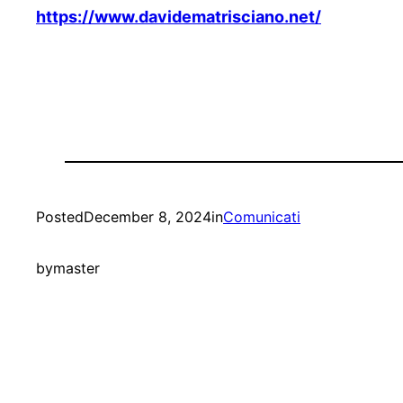
https://www.davidematrisciano.net/
Posted
December 8, 2024
in
Comunicati
by
master