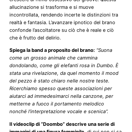
allucinazione si trasforma e si muove
incontrollata, rendendo incerte le distinzioni tra
realtà e fantasia. L’avanzare ipnotico del brano
confonde l’ascoltatore su ciò che è reale e ciò
che è frutto del delirio.
Spiega la band a proposito del brano:
“Suona
come un grosso animale che cammina
dondolando, come gli elefanti rosa in Dumbo. È
stata una rivelazione, da quel momento il mood
del pezzo è stato chiaro nelle nostre teste.
Ricerchiamo spesso queste associazioni per
aiutarci ad immedesimarci nella canzone, per
metterne a fuoco il portamento melodico
nonché l’interpretazione vocale e scenica”.
Il videoclip di “Doombo” descrive una serie di
immagini di una figura femminile
, di cui non si sa