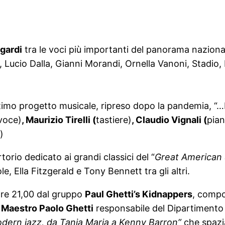
gardi
tra le voci più importanti del panorama nazionale
o, Lucio Dalla, Gianni Morandi, Ornella Vanoni, Stadio
ltimo progetto musicale, ripreso dopo la pandemia, 
voce)
, Maurizio Tirelli (
tastiere)
, Claudio Vignali (
pian
)
rio dedicato ai grandi classici del “
Great
American
e, Ella Fitzgerald e Tony Bennett tra gli altri.
ore 21,00 dal gruppo
Paul Ghetti’s Kidnappers
, compo
l
Maestro Paolo Ghetti
responsabile del Dipartimento
modern jazz, da Tania Maria a Kenny Barron”
che spazi