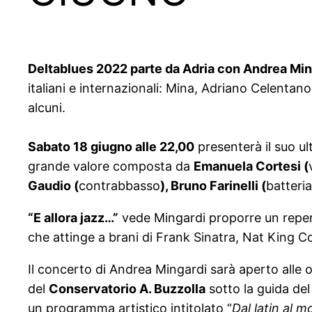
Deltablues 2022 parte da Adria con Andrea Min
italiani e internazionali: Mina, Adriano Celentan
alcuni.
Sabato 18 giugno alle 22,00
presenterà il suo u
grande valore composta da
Emanuela Cortesi (
Gaudio (
contrabbasso
), Bruno Farinelli (
batteria
“E allora jazz…”
vede Mingardi proporre un reperto
che attinge a brani di Frank Sinatra, Nat King Col
Il concerto di Andrea Mingardi sarà aperto alle 
del
Conservatorio A. Buzzolla
sotto la guida de
un programma artistico intitolato “
Dal latin al 