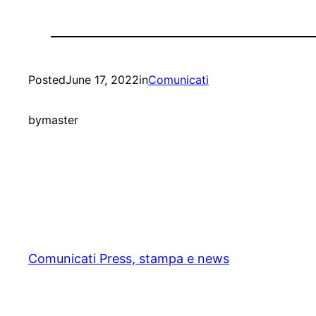
Posted
June 17, 2022
in
Comunicati
by
master
Comunicati Press, stampa e news