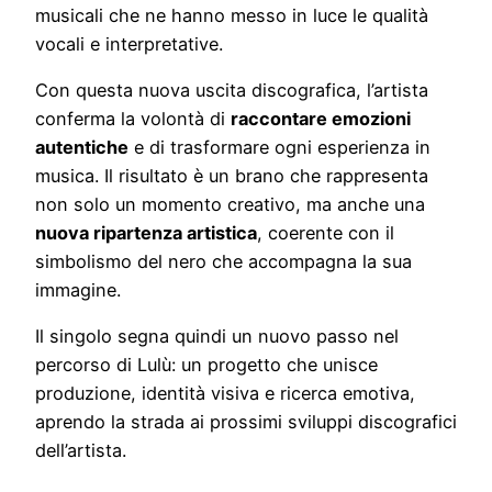
musicali
che
ne
hanno
messo
in
luce
le
qualità
vocali
e
interpretative.
Con
questa
nuova
uscita
discografica,
l’artista
conferma
la
volontà
di
raccontare
emozioni
autentiche
e
di
trasformare
ogni
esperienza
in
musica.
Il
risultato
è
un
brano
che
rappresenta
non
solo
un
momento
creativo,
ma
anche
una
nuova
ripartenza
artistica
,
coerente
con
il
simbolismo
del
nero
che
accompagna
la
sua
immagine.
Il
singolo
segna
quindi
un
nuovo
passo
nel
percorso
di
Lulù:
un
progetto
che
unisce
produzione,
identità
visiva
e
ricerca
emotiva,
aprendo
la
strada
ai
prossimi
sviluppi
discografici
dell’artista.