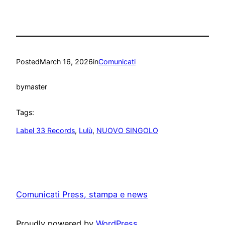
Posted
March 16, 2026
in
Comunicati
by
master
Tags:
Label 33 Records
, 
Lulù
, 
NUOVO SINGOLO
Comunicati Press, stampa e news
Proudly powered by
WordPress