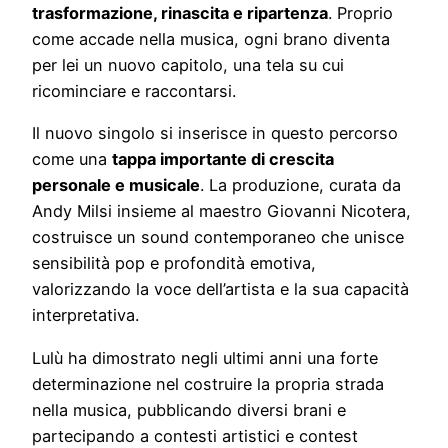
trasformazione,
rinascita
e
ripartenza
.
Proprio
come
accade
nella
musica,
ogni
brano
diventa
per
lei
un
nuovo
capitolo,
una
tela
su
cui
ricominciare
e
raccontarsi.
Il
nuovo
singolo
si
inserisce
in
questo
percorso
come
una
tappa
importante
di
crescita
personale
e
musicale
.
La
produzione,
curata
da
Andy
Milsi
insieme
al
maestro
Giovanni
Nicotera,
costruisce
un
sound
contemporaneo
che
unisce
sensibilità
pop
e
profondità
emotiva,
valorizzando
la
voce
dell’artista
e
la
sua
capacità
interpretativa.
Lulù
ha
dimostrato
negli
ultimi
anni
una
forte
determinazione
nel
costruire
la
propria
strada
nella
musica,
pubblicando
diversi
brani
e
partecipando
a
contesti
artistici
e
contest