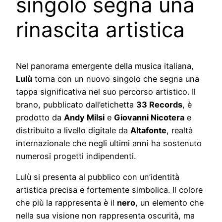
singolo
segna
una
rinascita
artistica
Nel
panorama
emergente
della
musica
italiana,
Lulù
torna
con
un
nuovo
singolo
che
segna
una
tappa
significativa
nel
suo
percorso
artistico.
Il
brano,
pubblicato
dall’etichetta
33
Records
,
è
prodotto
da
Andy
Milsi
e
Giovanni
Nicotera
e
distribuito
a
livello
digitale
da
Altafonte
,
realtà
internazionale
che
negli
ultimi
anni
ha
sostenuto
numerosi
progetti
indipendenti.
Lulù
si
presenta
al
pubblico
con
un’identità
artistica
precisa
e
fortemente
simbolica.
Il
colore
che
più
la
rappresenta
è
il
nero
,
un
elemento
che
nella
sua
visione
non
rappresenta
oscurità,
ma