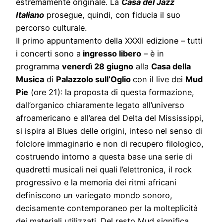
estremamente originale. La
Casa del Jazz
Italiano
prosegue, quindi, con fiducia il suo
percorso culturale.
Il primo appuntamento della XXXII edizione – tutti
i concerti sono a
ingresso libero
– è in
programma
venerdì 28 giugno
alla
Casa della
Musica
di
Palazzolo sull’Oglio
con il live dei
Mud
Pie
(ore 21): la proposta di questa formazione,
dall’organico chiaramente legato all’universo
afroamericano e all’area del Delta del Mississippi,
si ispira al Blues delle origini, inteso nel senso di
folclore immaginario e non di recupero filologico,
costruendo intorno a questa base una serie di
quadretti musicali nei quali l’elettronica, il rock
progressivo e la memoria dei ritmi africani
definiscono un variegato mondo sonoro,
decisamente contemporaneo per la molteplicità
dei materiali utilizzati. Del resto Mud significa