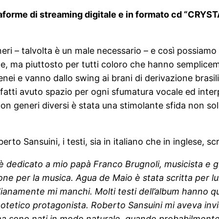
taforme di streaming digitale e in formato cd “CRYS
eneri – talvolta è un male necessario – e così possiamo
ne, ma piuttosto per tutti coloro che hanno semplice
ei e vanno dallo swing ai brani di derivazione brasilia
nfatti avuto spazio per ogni sfumatura vocale ed inter
n generi diversi è stata una stimolante sfida non so
erto Sansuini, i testi, sia in italiano che in inglese, scr
è dedicato a mio papà Franco Brugnoli, musicista e g
one per la musica. Agua de Maio è stata scritta per 
ianamente mi manchi. Molti testi dell’album hanno qu
ipotetico protagonista.
Roberto Sansuini mi aveva inviat
ma sono nati in modo naturale. quando probabilmente 