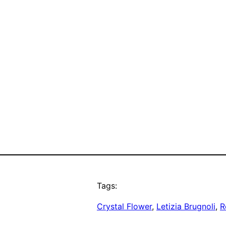
Tags:
Crystal Flower
, 
Letizia Brugnoli
, 
R