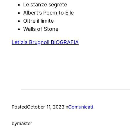
Le stanze segrete
Albert’s Poem to Elle
Oltre il limite
Walls of Stone
Letizia Brugnoli BIOGRAFIA
Posted
October 11, 2023
in
Comunicati
by
master