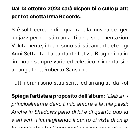
Dal 13 ottobre 2023 sarà disponibile sulle piat
per l’etichetta Irma Records.
Si è soliti cercare di inquadrare la musica per g
un jazz per puristi o amanti della sperimentazio
Volutamente, i brani sono stilisticamente eterogen
Anni Settanta. La cantante Letizia Brugnoli ha i
in modo sempre vario ed eclettico. Cimentarsi co
arrangiatore, Roberto Sansuini.
Tutti i brani sono stati scritti ed arrangiati da Rob
Spiega l’artista a proposito dell’album:
“
L’album 
principalmente devo il mio amore e la mia passi
Anche in Shadows parlo di lui e di quanto quotid
stati scritti immaginando il punto di vista di un 
ho aggiunto i testi con molta calma devo dire, 