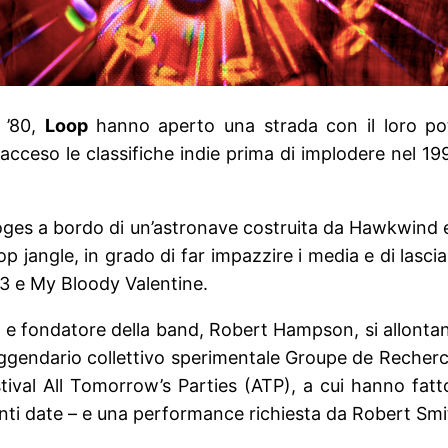
 ’80,
Loop
hanno aperto una strada con il loro pot
acceso le classifiche indie prima di implodere nel 199
ges a bordo di un’astronave costruita da Hawkwind e 
angle, in grado di far impazzire i media e di lasciar
 3 e My Bloody Valentine.
n e fondatore della band, Robert Hampson, si allontana
leggendario collettivo sperimentale Groupe de Reche
ival All Tomorrow’s Parties (ATP), a cui hanno fatto
nti date – e una performance richiesta da Robert Smi