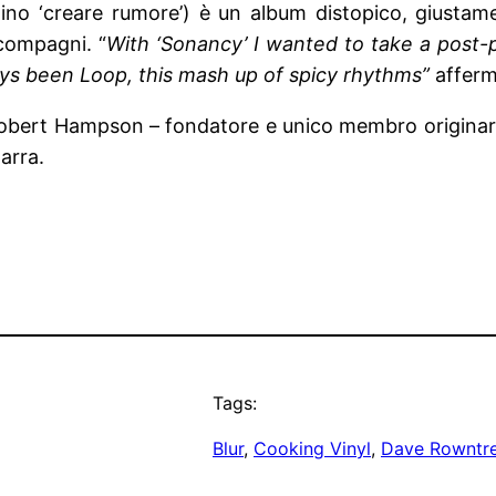
atino ‘creare rumore’) è un album distopico, giust
compagni. “
With ‘Sonancy’ I wanted to take a post-p
ys been Loop, this mash up of spicy rhythms”
afferm
bert Hampson – fondatore e unico membro originario
arra.
Tags:
Blur
, 
Cooking Vinyl
, 
Dave Rowntr