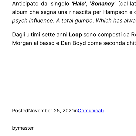
Anticipato dal singolo
‘Halo’
, ‘
Sonancy
‘ (dal l
album che segna una rinascita per Hampson e 
psych influence. A total gumbo
.
Which has alwa
Dagli ultimi sette anni
Loop
sono composti da Ro
Morgan al basso e Dan Boyd come seconda chit
Posted
November 25, 2021
in
Comunicati
by
master