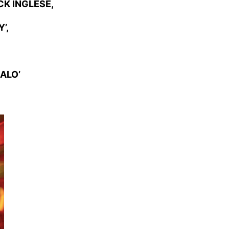
CK INGLESE,
’,
HALO’