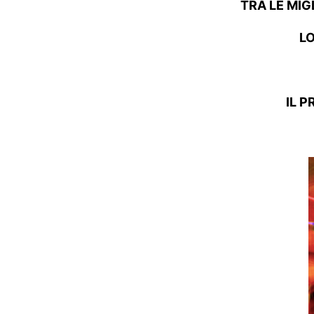
TRA LE MIG
L
IL P