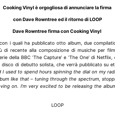
Cooking Vinyl è orgogliosa di annunciare la firma
con Dave Rowntree ed il ritorno di LOOP
Dave Rowntree firma con Cooking Vinyl
con i quali ha pubblicato otto album, due compilatio
 di recente alla composizione di musiche per film
erie della BBC ‘The Capture’ e ‘The One’ di Netflix,
disco di debutto solista, che verrà pubblicato su et
d I used to spend hours spinning the dial on my ra
album like that – tuning through the spectrum, stopp
oving on. I’m very excited to be releasing the alb
LOOP