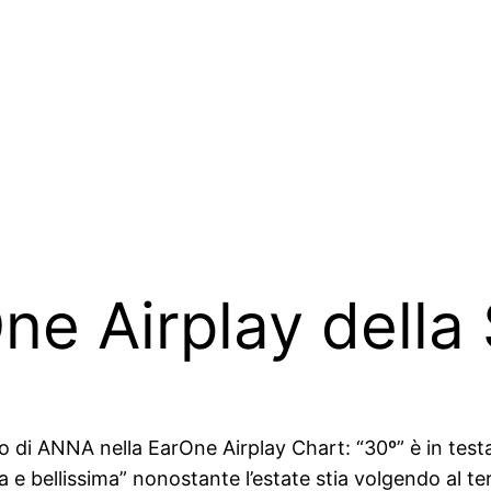
One Airplay dell
to di ANNA nella EarOne Airplay Chart: “30º” è in testa
 bellissima” nonostante l’estate stia volgendo al te