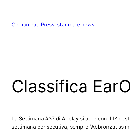
Skip
to
content
Comunicati Press, stampa e news
Classifica Ear
La Settimana #37 di Airplay si apre con il 1º pos
settimana consecutiva, sempre “Abbronzatissima e