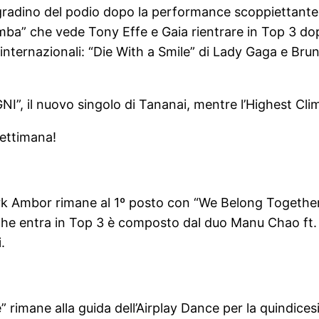
radino del podio dopo la performance scoppiettante di 
Samba” che vede Tony Effe e Gaia rientrare in Top 3 d
i internazionali: “Die With a Smile” di Lady Gaga e Br
NI”, il nuovo singolo di Tananai, mentre l’Highest Cli
settimana!
Mark Ambor rimane al 1º posto con “We Belong Togethe
che entra in Top 3 è composto dal duo Manu Chao ft. L
.
imane alla guida dell’Airplay Dance per la quindices