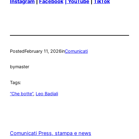
Instagram
|
Facebook
| YouTube
|
TikTok
Posted
February 11, 2026
in
Comunicati
by
master
Tags:
“Che botte”
, 
Leo Badiali
Comunicati Press, stampa e news