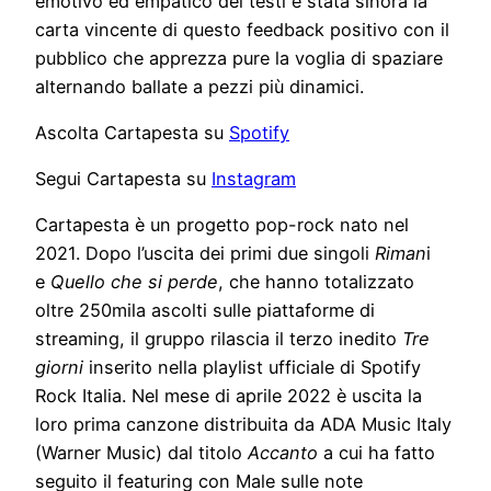
emotivo ed empatico dei testi è stata sinora la
carta vincente di questo feedback positivo con il
pubblico che apprezza pure la voglia di spaziare
alternando ballate a pezzi più dinamici.
Ascolta Cartapesta su
Spotify
Segui Cartapesta su
Instagram
Cartapesta è un progetto pop-rock nato nel
2021. Dopo l’uscita dei primi due singoli
Riman
i
e
Quello che si perde
, che hanno totalizzato
oltre 250mila ascolti sulle piattaforme di
streaming, il gruppo rilascia il terzo inedito
Tre
giorni
inserito nella playlist ufficiale di Spotify
Rock Italia. Nel mese di aprile 2022 è uscita la
loro prima canzone distribuita da ADA Music Italy
(Warner Music) dal titolo
Accanto
a cui ha fatto
seguito il featuring con Male sulle note