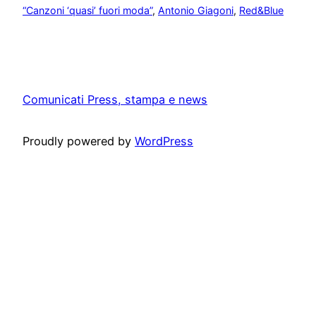
“Canzoni ‘quasi’ fuori moda”
, 
Antonio Giagoni
, 
Red&Blue
Comunicati Press, stampa e news
Proudly powered by
WordPress