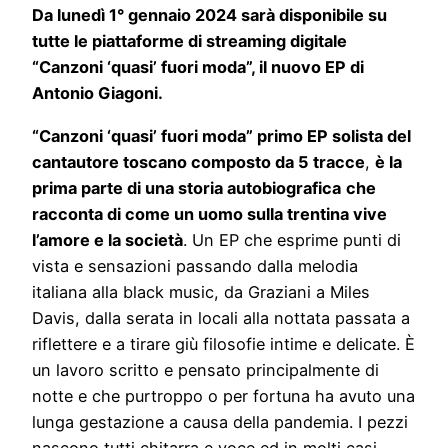
Da lunedì 1° gennaio 2024 sarà disponibile su
tutte le piattaforme di streaming digitale
“Canzoni ‘quasi’ fuori moda”, il nuovo EP di
Antonio Giagoni.
“Canzoni ‘quasi’ fuori moda” primo EP solista del
cantautore toscano composto da 5 tracce
,
è la
prima parte di una storia autobiografica
che
racconta di come un uomo sulla trentina vive
l’amore e la società
. Un EP che esprime punti di
vista e sensazioni passando dalla melodia
italiana alla black music, da Graziani a Miles
Davis, dalla serata in locali alla nottata passata a
riflettere e a tirare giù filosofie intime e delicate. È
un lavoro scritto e pensato principalmente di
notte e che purtroppo o per fortuna ha avuto una
lunga gestazione a causa della pandemia. I pezzi
nascono tutti chitarra e voce ed in molti casi