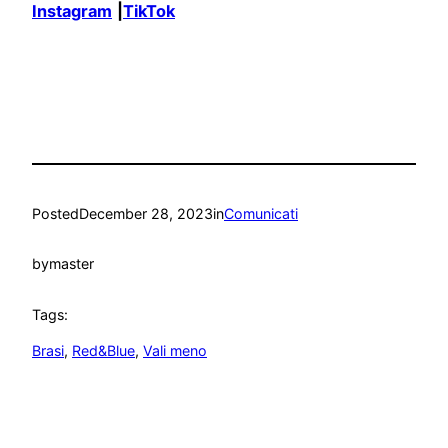
Instagram
|
TikTok
Posted
December 28, 2023
in
Comunicati
by
master
Tags:
Brasi
, 
Red&Blue
, 
Vali meno