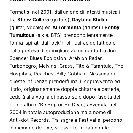
Formatisi nel 2001, dall’unione di intenti musicali
tra
Steev Collera
(guitars)
, Daytona Staller
(guitar, vocals) ed
Al Tormenta
(drums) i
Bobby
Tumultous
(a.k.a. BTS) prendono lentamente
forma ispirati dal rock’n’roll, dall’acido lattico e
dalla pretesa di somigliare ad un ibrido tra Jon
Spencer Blues Explosion, Arab on Radar,
Turbonegro, Melvins, Crass, Tito & Tarantula, The
Hospitals, Peaches, Billy Cobham. Nessuna di
queste influenze prenderà mai il sopravvento ed
il trio, originariamente doppia chitarra e batteria,
cederà alla voglia di basso solo dopo l’uscita del
primo album ‘Be Bop or Be Dead’, avvenuta nel
2004 in totale autoproduzione ma a nome di
Anti-dot Records. Tra sagre e Festival si perdono
le memorie dei live, spesso terminati con le