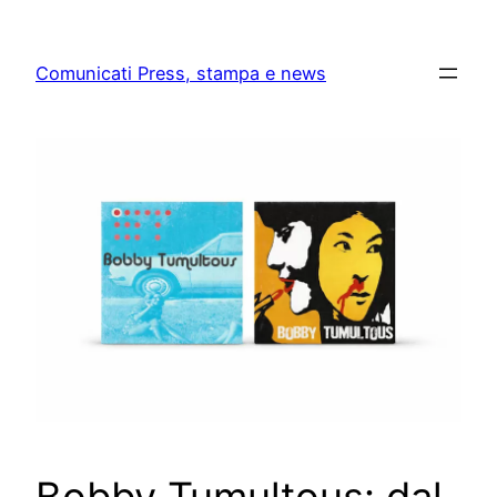
Skip
to
Comunicati Press, stampa e news
content