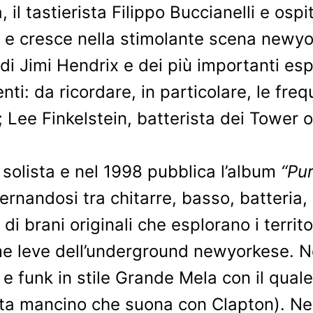
 il tastierista Filippo Buccianelli e osp
 e cresce nella stimolante scena newyor
di Jimi Hendrix e dei più importanti esp
enti: da ricordare, in particolare, le fr
Lee Finkelstein, batterista dei Tower of
 solista e nel 1998 pubblica l’album
“Pur
ternandosi tra chitarre, basso, batteria, 
 brani originali che esplorano i territo
ime leve dell’underground newyorkese. N
e e funk in stile Grande Mela con il qu
rista mancino che suona con Clapton). N