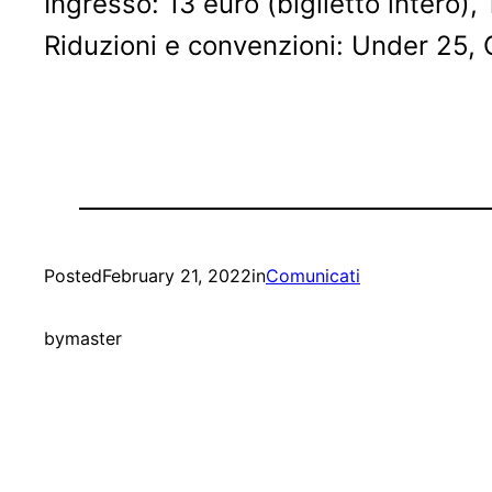
Ingresso: 13 euro (biglietto intero), 
Riduzioni e convenzioni: Under 25, Ov
Posted
February 21, 2022
in
Comunicati
by
master