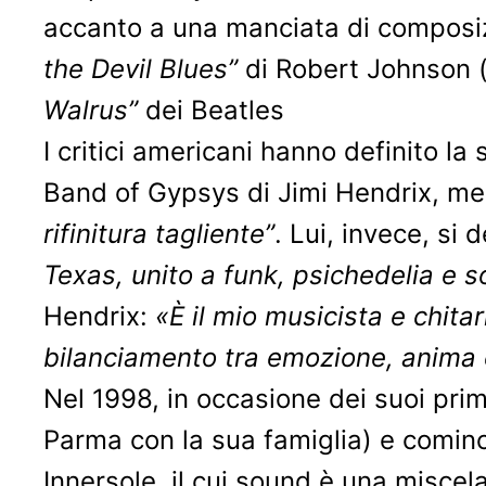
accanto a una manciata di composizi
the Devil Blues”
di Robert Johnson (c
Walrus”
dei Beatles
I critici americani hanno definito la 
Band of Gypsys di Jimi Hendrix, men
rifinitura tagliente”
. Lui, invece, si 
Texas, unito a funk, psichedelia e s
Hendrix:
«È il mio musicista e chitar
bilanciamento tra emozione, anima 
Nel 1998, in occasione dei suoi prim
Parma con la sua famiglia) e comincia
Innersole, il cui sound è una miscel