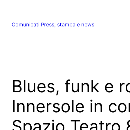
Skip
to
content
Comunicati Press, stampa e news
Blues, funk e r
Innersole in c
Spazio Teatro 