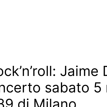
ock’n’roll: Jaime 
oncerto sabato 5 
89 di Milano