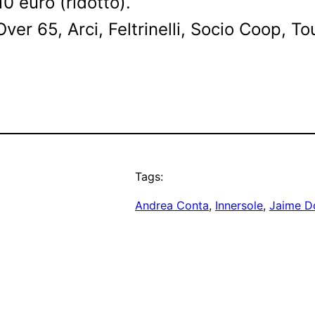
10 euro (ridotto).
er 65, Arci, Feltrinelli, Socio Coop, To
Tags:
Andrea Conta
, 
Innersole
, 
Jaime D