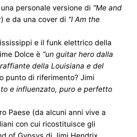
a una personale versione di
“Me and
r) e da una cover di
“I Am the
ssissippi e il funk elettrico della
Jaime Dolce è
“un guitar hero dalla
graffiante della Louisiana e del
uo punto di riferimento? Jimi
rato e influenzato, puro e perfetto
ro Paese (da alcuni anni vive a
ani con cui ricostituisce gli
and of Gypsys di Jimi Hendrix.