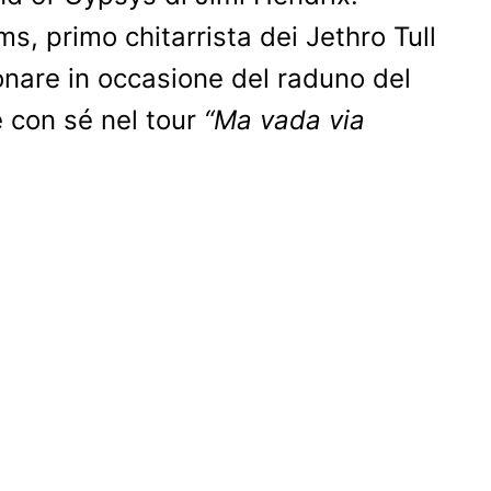
s, primo chitarrista dei Jethro Tull
onare in occasione del raduno del
e con sé nel tour
“Ma vada via
89, 20153 Milano.