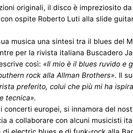
oni originali, il disco è impreziosito d
on ospite Roberto Luti alla slide guita
sua musica una sintesi tra il blues del Mi
tre per la rivista italiana Buscadero 
descrive così:
«Il mio è il blues ruvido e 
outhern rock alla Allman Brothers».
Il s
rista preferito, colui che più mi ha ispi
e tecnica».
i concerti europei, si innamora del nost
 a collaborare con alcuni musicisti itali
a di electric blues e di funk-rock alla B