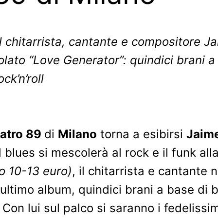
il chitarrista, cantante e compositore J
olato “Love Generator”: quindici brani a
ck’n’roll
eatro 89
di
Milano
torna a esibirsi
Jaim
l blues si mescolerà al rock e il funk all
so 10-13 euro)
, il chitarrista e cantante 
o ultimo album, quindici brani a base di 
. Con lui sul palco si saranno i fedeliss