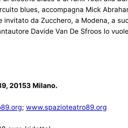
 circuito blues, accompagna Mick Abraham
e invitato da Zucchero, a Modena, a su
cantautore Davide Van De Sfroos lo vuol
 via Fratelli Zoia 
o89.org
;
www.spazioteatro89.org