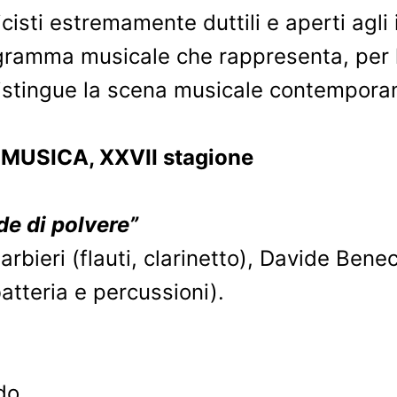
cisti estremamente duttili e aperti agli 
gramma musicale che rappresenta, per l’A
ddistingue la scena musicale contempora
MUSICA, XXVII stagione
de di polvere”
bieri (flauti, clarinetto), Davide Benec
atteria e percussioni).
do.