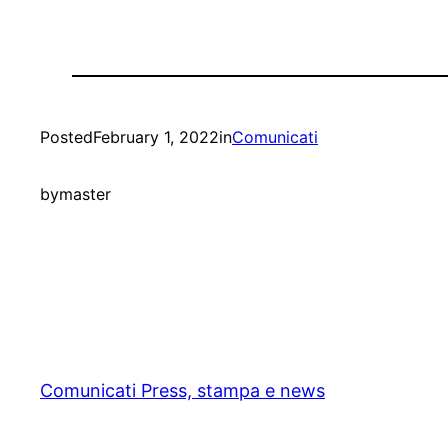
Posted
February 1, 2022
in
Comunicati
by
master
Comunicati Press, stampa e news