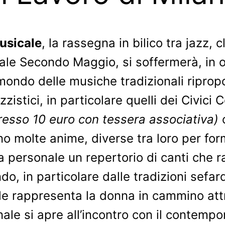
usicale
, la rassegna in bilico tra jazz
rale Secondo Maggio, si soffermerà, in 
 mondo delle musiche tradizionali ripropo
zistici, in particolare quelli dei Civici 
gresso 10 euro con tessera associativa)
no molte anime, diverse tra loro per for
a personale un repertorio di canti che r
o, in particolare dalle tradizioni sefar
le rappresenta la donna in cammino attr
nale si apre all’incontro con il contemp