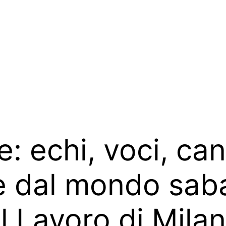
e: echi, voci, can
e dal mondo saba
l Lavoro di Mila