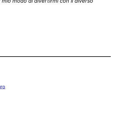
l mio modo di divertirmi con il diverso
uro