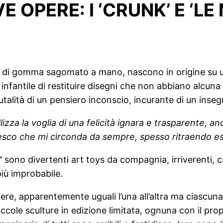
E OPERE: I ‘CRUNK’ E ‘L
 o di gomma sagomato a mano, nascono in origine su un
o infantile di restituire disegni che non abbiano alcun
brutalità di un pensiero inconscio, incurante di un ins
lizza la voglia di una felicità ignara e trasparente, 
ttesco che mi circonda da sempre, spesso ritraendo 
’
sono divertenti art toys da compagnia, irriverenti, ca
iù improbabile.
e, apparentemente uguali l’una all’altra ma ciascuna 
i, piccole sculture in edizione limitata, ognuna con il pr