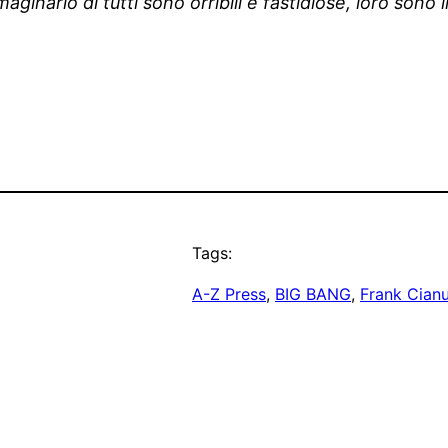
inario di tutti sono orribili e fastidiose, loro sono i
Tags:
A-Z Press
, 
BIG BANG
, 
Frank Cian