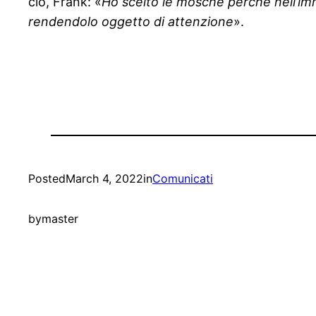
ciò, Frank: «
Ho scelto le mosche perché nell’immag
rendendolo oggetto di attenzione
».
Posted
March 4, 2022
in
Comunicati
by
master