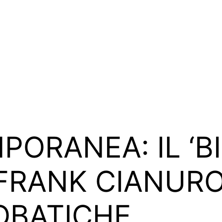
ORANEA: IL ‘B
 FRANK CIANUR
OBATICHE