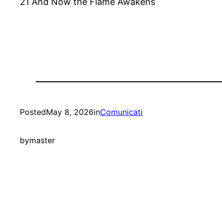
21 And Now the Flame Awakens
Posted
May 8, 2026
in
Comunicati
by
master