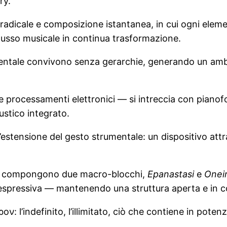
ry.
 radicale e composizione istantanea, in cui ogni ele
lusso musicale in continua trasformazione.
ntale convivono senza gerarchie, generando un ambie
 e processamenti elettronici — si intreccia con pian
ustico integrato.
stensione del gesto strumentale: un dispositivo attrav
che compongono due macro-blocchi,
Epanastasi
e
Onei
 espressiva — mantenendo una struttura aperta e in c
ον: l’indefinito, l’illimitato, ciò che contiene in poten