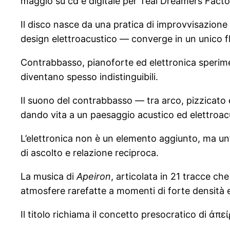
maggio su cd e digitale per Teal Dreamers Facto
Il disco nasce da una pratica di improvvisazione
design elettroacustico — converge in un unico f
Contrabbasso, pianoforte ed elettronica sperime
diventano spesso indistinguibili.
Il suono del contrabbasso — tra arco, pizzicato
dando vita a un paesaggio acustico ed elettroac
L’elettronica non è un elemento aggiunto, ma un’e
di ascolto e relazione reciproca.
La musica di
Apeiron
, articolata in 21 tracce 
atmosfere rarefatte a momenti di forte densità
Il titolo richiama il concetto presocratico di ἀπείρ