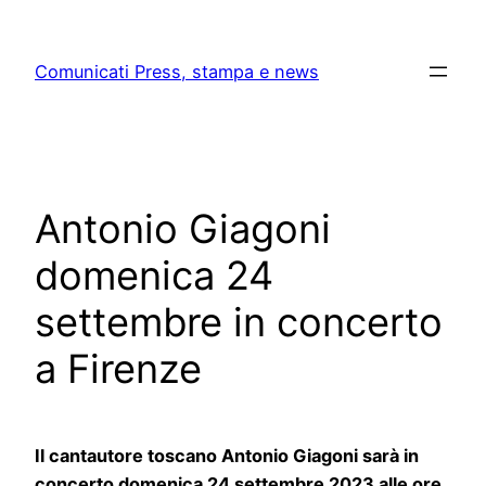
Skip
to
Comunicati Press, stampa e news
content
Antonio Giagoni
domenica 24
settembre in concerto
a Firenze
Il cantautore toscano Antonio Giagoni sarà in
concerto domenica 24 settembre 2023 alle ore