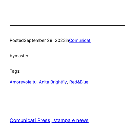
Posted
September 29, 2023
in
Comunicati
by
master
Tags:
Amorevole tu
, 
Anita Brightfly
, 
Red&Blue
Comunicati Press, stampa e news