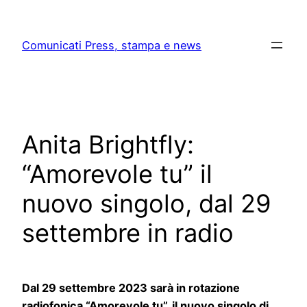
Skip
to
Comunicati Press, stampa e news
content
Anita Brightfly:
“Amorevole tu” il
nuovo singolo, dal 29
settembre in radio
Dal 29 settembre 2023 sarà in rotazione
radiofonica “Amorevole tu”, il nuovo singolo di