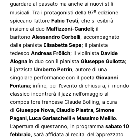
guardare al passato ma anche ai nuovi stili
a
musicali. Tra i protagonisti della 97
edizione
spiccano l’attore
Fabio Testi
, che si esibirà
insieme al duo
Maffizzoni-Candeli;
il
baritono
Alessandro Corbelli
, accompagnato
dalla pianista
Elisabetta Sepe
; il pianista
tedesco
Andreas Frölich
; il violinista
Davide
Alogna
in duo con il pianista
Giuseppe Gullotta
;
il jazzista
Umberto Petrin
, autore di una
singolare performance
con il poeta
Giovanni
Fontana
; infine, per l’evento di chiusura, il mondo
classico incontrerà il jazz nell’omaggio al
compositore francese Claude Bolling, a cura
di
Giuseppe Nova, Claudio Piastra, Simone
Pagani, Luca Garlaschelli
e
Massimo Melillo
.
L’apertura di quest’anno, in programma
sabato 10
febbraio,
sarà affidata al recital dell’apprezzato