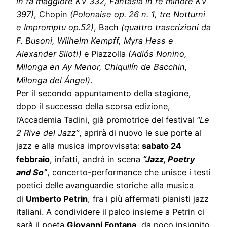
in fa maggiore KV 332, Fantasia in re minore KV
397)
, Chopin
(Polonaise op. 26 n. 1, tre Notturni
e Impromptu op.52)
, Bach
(quattro trascrizioni da
F. Busoni, Wilhelm Kempff, Myra Hess e
Alexander Siloti)
e Piazzolla
(Adiós Nonino,
Milonga en Ay Menor, Chiquilín de Bacchin,
Milonga del Ángel)
.
Per il secondo appuntamento della stagione,
dopo il successo della scorsa edizione,
l’Accademia Tadini, già promotrice del festival
“Le
2 Rive del Jazz”
, aprirà di nuovo le sue porte al
jazz e alla musica improvvisata:
sabato 24
febbraio
, infatti, andrà in scena
“Jazz, Poetry
and So”
, concerto-performance che unisce i testi
poetici delle avanguardie storiche alla musica
di
Umberto Petrin
, fra i più affermati pianisti jazz
italiani. A condividere il palco insieme a Petrin ci
sarà il poeta
Giovanni Fontana
, da poco insignito