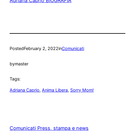
Adriana Caprio BIOGRAFIA
Posted
February 2, 2022
in
Comunicati
by
master
Tags:
Adriana Caprio
, 
Anima Libera
, 
Sorry Mom!
Comunicati Press, stampa e news