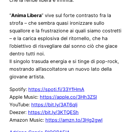
che la rende libera e infinita.
“
Anima Libera
” vive sul forte contrasto fra la
strofa – che sembra quasi ironizzare sullo
squallore e la frustrazione ai quali siamo costretti
– e la carica esplosiva del ritornello, che ha
l’obiettivo di risvegliare dal sonno ciò che giace
dentro tutti noi.
Il singolo trasuda energia e si tinge di pop-rock,
mostrando all’ascoltatore un nuovo lato della
giovane artista.
Spotify:
https://spoti.fi/33YfHmA
Apple Music:
https://apple.co/3Hh3ZSl
YouTube:
https://bit.ly/3AT6qIj
Deezer:
https://bit.ly/3KTQESh
Amazon Music:
https://amzn.to/3Hg2gwl