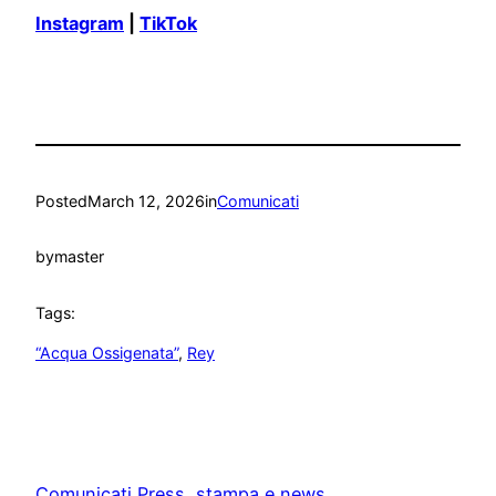
Instagram
|
TikTok
Posted
March 12, 2026
in
Comunicati
by
master
Tags:
“Acqua Ossigenata”
, 
Rey
Comunicati Press, stampa e news