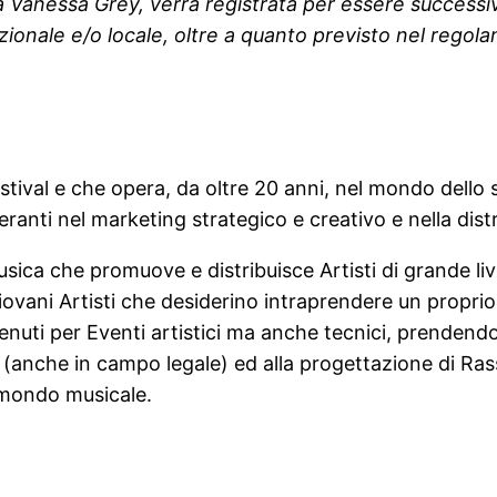
a Vanessa Grey, verrà registrata per essere success
 nazionale e/o locale, oltre a quanto previsto nel regol
ival e che opera, da oltre 20 anni, nel mondo dello s
 operanti nel marketing strategico e creativo e nella dis
sica che promuove e distribuisce Artisti di grande li
iovani Artisti che desiderino intraprendere un propr
nuti per Eventi artistici ma anche tecnici, prendendos
za (anche in campo legale) ed alla progettazione di Ra
l mondo musicale.