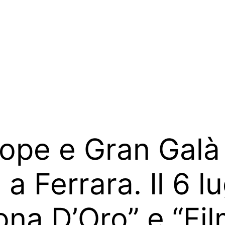
rope e Gran Galà 
io a Ferrara. Il 6
ona D’Oro” e “Fil