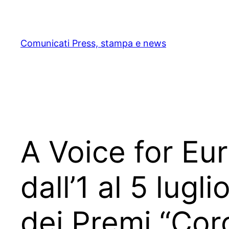
Skip
to
content
Comunicati Press, stampa e news
A Voice for Eu
dall’1 al 5 lugl
dei Premi “Cor