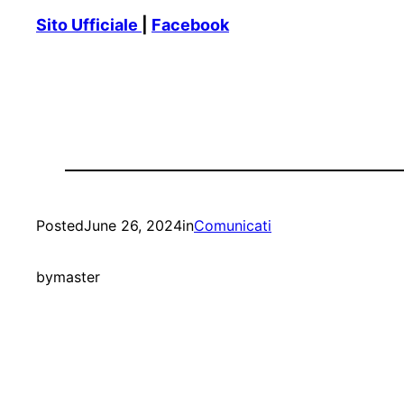
Sito Ufficiale
|
Facebook
Posted
June 26, 2024
in
Comunicati
by
master