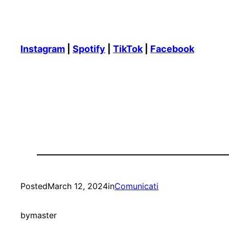
Instagram
|
Spotify
|
TikTok
|
Facebook
Posted
March 12, 2024
in
Comunicati
by
master